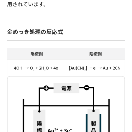
用されています。
金めっき処理の反応式
陽極側
陰極側
4OH⁻ → O₂ + 2H₂O + 4e⁻
[Au(CN)₂]⁻ + e⁻ → Au + 2CN⁻