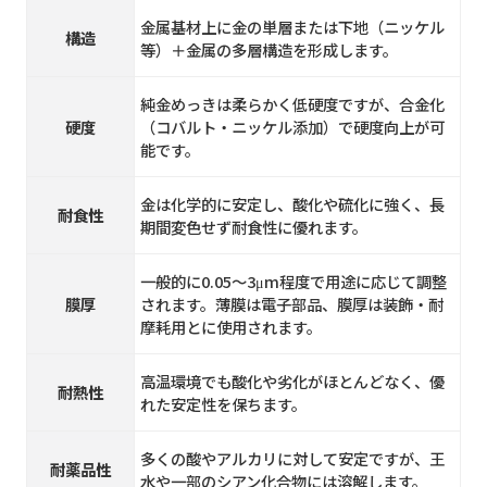
金属基材上に金の単層または下地（ニッケル
構造
等）＋金属の多層構造を形成します。
純金めっきは柔らかく低硬度ですが、合金化
硬度
（コバルト・ニッケル添加）で硬度向上が可
能です。
金は化学的に安定し、酸化や硫化に強く、長
耐食性
期間変色せず耐食性に優れます。
一般的に0.05～3μm程度で用途に応じて調整
膜厚
されます。薄膜は電子部品、膜厚は装飾・耐
摩耗用とに使用されます。
高温環境でも酸化や劣化がほとんどなく、優
耐熱性
れた安定性を保ちます。
多くの酸やアルカリに対して安定ですが、王
耐薬品性
水や一部のシアン化合物には溶解します。