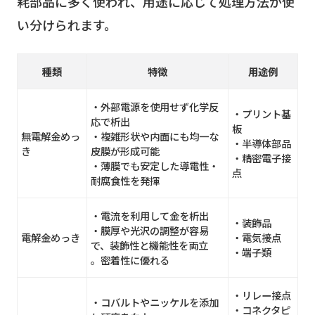
耗部品に多く使われ、用途に応じて処理方法が使
い分けられます。
種類
特徴
用途例
・外部電源を使用せず化学反
・プリント基
応で析出
板
無電解金めっ
・複雑形状や内面にも均一な
・半導体部品
き
皮膜が形成可能
・精密電子接
・薄膜でも安定した導電性・
点
耐腐食性を発揮
・電流を利用して金を析出
・装飾品
・膜厚や光沢の調整が容易
電解金めっき
・電気接点
で、装飾性と機能性を両立
・端子類
。密着性に優れる
・リレー接点
・コバルトやニッケルを添加
・コネクタピ