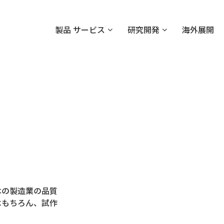
製品 サービス
研究開発
海外展開
ら
本の製造業の品質
はもちろん、試作