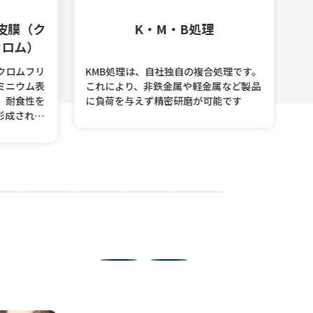
皮膜（ク
K・M・B処理
ロム）
ロムフリ
KMB処理は、自社独自の複合処理です。
腐
ニウム表
これにより、非鉄金属や軽金属など製品
耐
耐食性を
に負荷を与えず精密研磨が可能です
い
成された
へ
が高く、
じ
の六価ク
マ
理とし
策
器などの