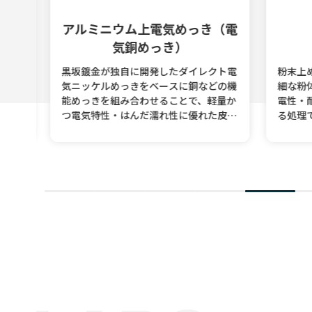
マイ
アルミニウム上電気めっき（電
気銅めっき）
を高
粉末上め
黒坂鍍金が独自に開発したダイレクト電
アル
細な粉体
気ニッケルめっきをベースに銅などの機
面に
電性・耐
能めっきを組み合わせることで、軽量か
性・
る処理で
つ電気特性・はんだ濡れ性に優れた皮膜
多彩
性フィラ
を実現しました。高い密着性と安定した
も最
す。
品質を保ちつつ、めっき工程の自動化に
質を
よって低コストでの量産も可能です。
特長
ミの
種
白色